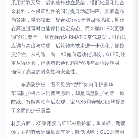
采用前双叉臂、后多连杆独立悬架，搭配轻量化铝合
金材料，在保证刚性的同时提升动态响应。其底盘布
局紧凑，重心较低，配合xDrive智能四驱系统，即便
在高速过弯时也能保持稳定姿态。而奔驰GLE则更强
调“舒适奢华”，底盘标配AIRMATIC空气悬架，可自适
应调节高度与软硬，后轮转向技术进一步优化了操控
灵活性。从构造上看，X5偏向运动化调校，GLE则注
重从容体验，但两者都通过精密焊接与高强度钢材，
确保了底盘的耐久性与安全性。
二、车底防护板：看不见的“铠甲”如何守护豪华
车底防护板常被消费者忽略，却是底盘防护的第一道
防线。拆解两款车后发现，宝马X5和奔驰GLE均配备
了全面的护板覆盖：
材质方面，X5采用复合纤维材质护板，重量轻、耐腐
蚀，并能有效导流底盘气流，降低风噪；GLE则使用