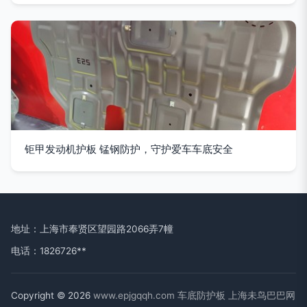
钜甲发动机护板 锰钢防护，守护爱车车底安全
地址：上海市奉贤区望园路2066弄7幢
电话：1826726**
Copyright © 2026
www.epjgqqh.com
车底防护板
上海未鸟巴巴网