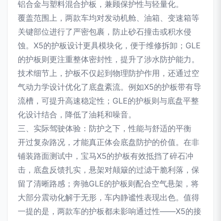
铝合金与塑料混合护板，兼顾保护性与轻量化。
覆盖范围上，两款车均对发动机舱、油箱、变速箱等
关键部位进行了严密包裹，防止砂石撞击或积水侵
蚀。X5的护板设计更具模块化，便于维修拆卸；GLE
的护板则更注重整体密封性，提升了涉水防护能力。
技术细节上，护板不仅起到物理防护作用，还通过空
气动力学设计优化了底盘紊流。例如X5的护板带有导
流槽，可提升高速稳定性；GLE的护板则与底盘平整
化设计结合，降低了油耗和噪音。
三、实际驾驶体验：防护之下，性能与舒适的平衡
开过复杂路况，才能真正体会底盘防护的价值。在非
铺装路面测试中，宝马X5的护板有效抵挡了碎石冲
击，底盘反馈扎实，悬架对颠簸的过滤干脆利落，保
留了清晰路感；奔驰GLE的护板则配合空气悬架，将
大部分震动化解于无形，车内静谧性表现出色。值得
一提的是，两款车的护板都未影响通过性——X5的接