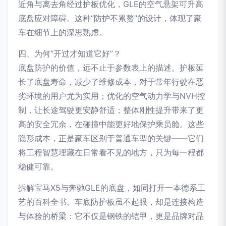
近角与离去角经过护板优化，GLE的空气悬架可升高
底盘应对障碍。这种“防护不累赘”的设计，体现了豪
车在细节上的深思熟虑。
四、为何“开过才知道它好”？
底盘防护的价值，远不止于参数表上的描述。护板延
长了底盘寿命，减少了维修成本，对于常年行驶在恶
劣环境的用户尤为实用；优化的空气动力学与NVH控
制，让长途驾驶更安静舒适；整体刚性提升带来了更
高的安全冗余，在碰撞中能更好地保护乘员舱。这些
隐形成本，正是豪车区别于普通车型的关键——它们
将工程智慧埋藏在日常看不见的地方，只为每一程都
稳健可靠。
拆解宝马X5与奔驰GLE的底盘，如同打开一本德系工
艺的百科全书。车底防护板虽不起眼，却是连接构造
与体验的桥梁：它不仅是钢铁的铠甲，更是品牌对品