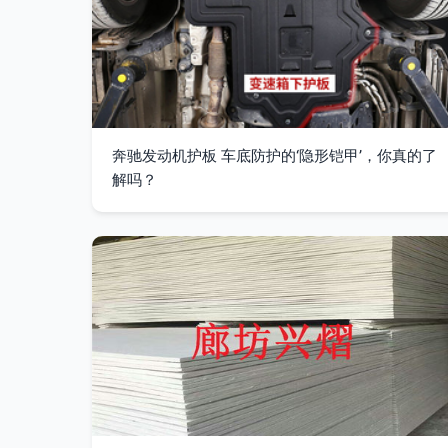
奔驰发动机护板 车底防护的‘隐形铠甲’，你真的了
解吗？