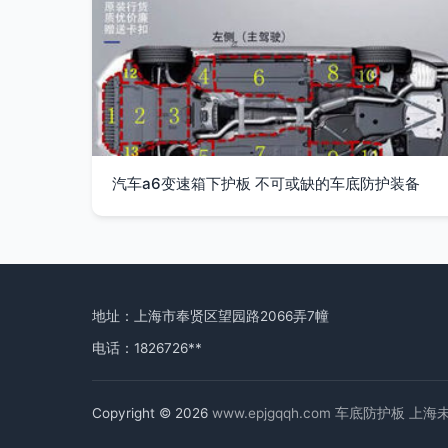
汽车a6变速箱下护板 不可或缺的车底防护装备
地址：上海市奉贤区望园路2066弄7幢
电话：1826726**
Copyright © 2026
www.epjgqqh.com
车底防护板
上海