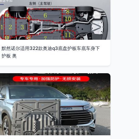
默然诺尔适用322款奥迪q3底盘护板车底车身下
护板 奥