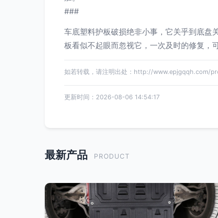
###
车底塑料护板破损绝非小事，它关乎到底盘关
板看似不起眼而忽视它，一次及时的修复，
如若转载，请注明出处：http://www.epjgqqh.com/prod
更新时间：2026-08-06 14:54:17
最新产品
PRODUCT