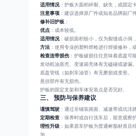
适用情况
：护板大面积碎裂、缺失，或固定
注意事项
：建议选择原厂件或知名品牌副厂
修补旧护板
：
优点
：成本较低。
适用情况
：破损面积较小，仅为裂缝或小洞
方法
：使用专业的塑料焊枪进行焊接修补，
检查连带损伤
：护板破损往往意味着底盘可
发动机油底壳、变速箱壳体有无磕碰或渗漏
底盘管线（如刹车油管）有无磨损或变形。
悬挂部件有无损伤。
护板的固定支架和车体安装点是否完好。
三、 预防与保养建议
谨慎驾驶
：通过非铺装路面、减速带或坑洼
定期检查
：保养时或自行洗车后，留意观察
理性升级
：如果原车护板为普通树脂材质且
加。