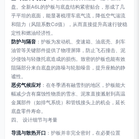
盘。全新A6L的护板与底盘结构紧密贴合，形成了几
乎平坦的底面，能显著梳理车底气流，降低空气湍流
和阻力（风阻系数Cd值），从而直接提升高速行驶稳
定性和燃油经济性。
防护与隔音
：护板为发动机、变速箱、油底壳、刹车
油管等关键部件提供了物理屏障，防止飞石撞击、泥
沙侵蚀与轻微托底造成的损伤。致密的护板也能有效
阻隔部分来自底盘的路噪与轮胎噪音，提升座舱的静
谧性。
恶劣气候应对
：在冬季洒有融雪剂的地区，护板能大
幅减少含有腐蚀性物质的雪水、泥浆直接溅射到高温
金属部件（如排气系统）和管线接头上的机会，延长
底盘零件寿命。
四、 设计细节与考量
导流与散热开口
：护板并非完全密封，在必要位置