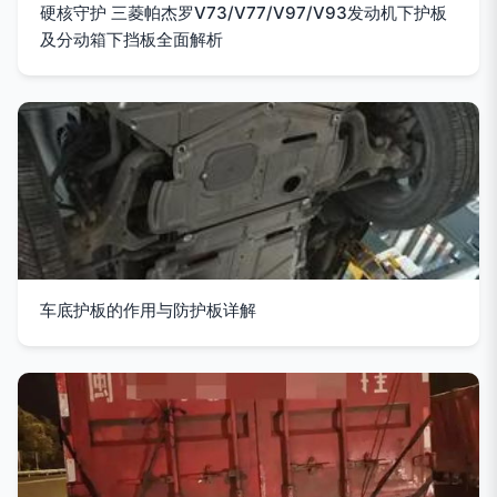
硬核守护 三菱帕杰罗V73/V77/V97/V93发动机下护板
及分动箱下挡板全面解析
车底护板的作用与防护板详解