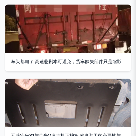
车头都扁了 高速悲剧本可避免，货车缺失部件只是缩影
五菱宏光S1与荣光V发动机下护板 底盘装甲的必要性与