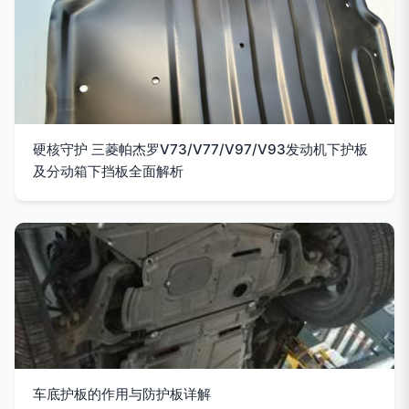
硬核守护 三菱帕杰罗V73/V77/V97/V93发动机下护板
及分动箱下挡板全面解析
车底护板的作用与防护板详解